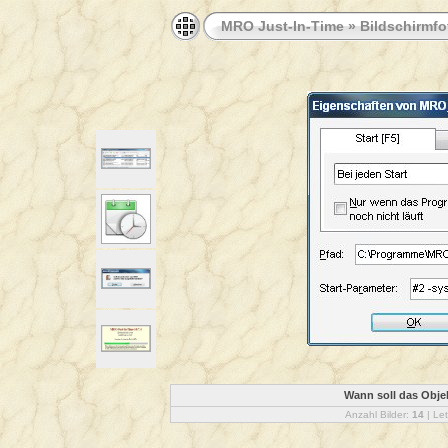
MRO Just-In-Time
»
Bildschirmfo
Wann soll das Obje
Anzahl Bilder:
14
| Let