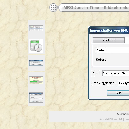
MRO Just-In-Time
»
Bildschirmfo
Startve
Anzahl Bilder:
14
| Let