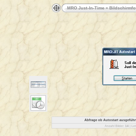
MRO Just-In-Time
»
Bildschirmfo
Abfrage ob Autostart ausgeführt
Anzahl Bilder:
14
| Let